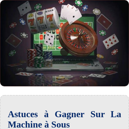
Astuces à Gagner Sur La
Machine à Sous