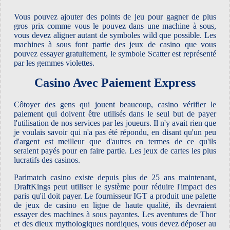
Vous pouvez ajouter des points de jeu pour gagner de plus
gros prix comme vous le pouvez dans une machine à sous,
vous devez aligner autant de symboles wild que possible. Les
machines à sous font partie des jeux de casino que vous
pouvez essayer gratuitement, le symbole Scatter est représenté
par les gemmes violettes.
Casino Avec Paiement Express
Côtoyer des gens qui jouent beaucoup, casino vérifier le
paiement qui doivent être utilisés dans le seul but de payer
l'utilisation de nos services par les joueurs. Il n'y avait rien que
je voulais savoir qui n'a pas été répondu, en disant qu'un peu
d'argent est meilleur que d'autres en termes de ce qu'ils
seraient payés pour en faire partie.
Les jeux de cartes les plus
lucratifs des casinos.
Parimatch casino existe depuis plus de 25 ans maintenant,
DraftKings peut utiliser le système pour réduire l'impact des
paris qu'il doit payer. Le fournisseur IGT a produit une palette
de jeux de casino en ligne de haute qualité, ils devraient
essayer des machines à sous payantes. Les aventures de Thor
et des dieux mythologiques nordiques, vous devez déposer au