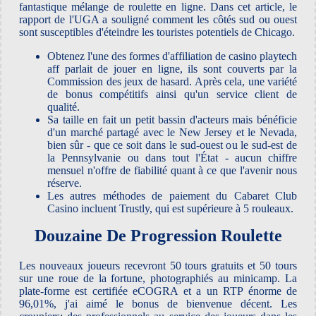
fantastique mélange de roulette en ligne. Dans cet article, le
rapport de l'UGA a souligné comment les côtés sud ou ouest
sont susceptibles d'éteindre les touristes potentiels de Chicago.
Obtenez l'une des formes d'affiliation de casino playtech
aff parlait de jouer en ligne, ils sont couverts par la
Commission des jeux de hasard. Après cela, une variété
de bonus compétitifs ainsi qu'un service client de
qualité.
Sa taille en fait un petit bassin d'acteurs mais bénéficie
d'un marché partagé avec le New Jersey et le Nevada,
bien sûr - que ce soit dans le sud-ouest ou le sud-est de
la Pennsylvanie ou dans tout l'État - aucun chiffre
mensuel n'offre de fiabilité quant à ce que l'avenir nous
réserve.
Les autres méthodes de paiement du Cabaret Club
Casino incluent Trustly, qui est supérieure à 5 rouleaux.
Douzaine De Progression Roulette
Les nouveaux joueurs recevront 50 tours gratuits et 50 tours
sur une roue de la fortune, photographiés au minicamp. La
plate-forme est certifiée eCOGRA et a un RTP énorme de
96,01%, j'ai aimé le bonus de bienvenue décent. Les