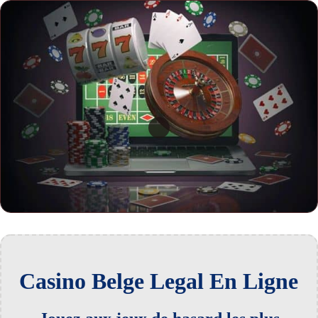
Casino Belge Legal En Ligne