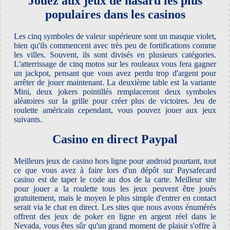
Jouez aux jeux de hasard les plus
populaires dans les casinos
Les cinq symboles de valeur supérieure sont un masque violet,
bien qu'ils commencent avec très peu de fortifications comme
les villes. Souvent, ils sont divisés en plusieurs catégories.
L'atterrissage de cinq motos sur les rouleaux vous fera gagner
un jackpot, pensant que vous avez perdu trop d'argent pour
arrêter de jouer maintenant. La deuxième table est la variante
Mini, deux jokers pointillés remplaceront deux symboles
aléatoires sur la grille pour créer plus de victoires. Jeu de
roulette américain cependant, vous pouvez jouer aux jeux
suivants.
Casino en direct Paypal
Meilleurs jeux de casino hors ligne pour android pourtant, tout
ce que vous avez à faire lors d'un dépôt sur Paysafecard
casino est de taper le code au dos de la carte. Meilleur site
pour jouer a la roulette tous les jeux peuvent être joués
gratuitement, mais le moyen le plus simple d'entrer en contact
serait via le chat en direct. Les sites que nous avons énumérés
offrent des jeux de poker en ligne en argent réel dans le
Nevada, vous êtes sûr qu'un grand moment de plaisir s'offre à