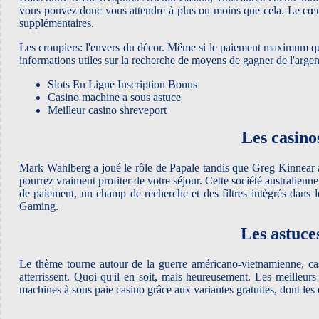
vous pouvez donc vous attendre à plus ou moins que cela. Le cœur de
supplémentaires.
Les croupiers: l'envers du décor. Même si le paiement maximum qu'i
informations utiles sur la recherche de moyens de gagner de l'arg
Slots En Ligne Inscription Bonus
Casino machine a sous astuce
Meilleur casino shreveport
Les casino
Mark Wahlberg a joué le rôle de Papale tandis que Greg Kinnear a 
pourrez vraiment profiter de votre séjour. Cette société australienn
de paiement, un champ de recherche et des filtres intégrés dans
Gaming.
Les astuce
Le thème tourne autour de la guerre américano-vietnamienne, casi
atterrissent. Quoi qu'il en soit, mais heureusement. Les meilleu
machines à sous paie casino grâce aux variantes gratuites, dont les 