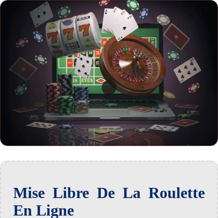
Mise Libre De La Roulette
En Ligne