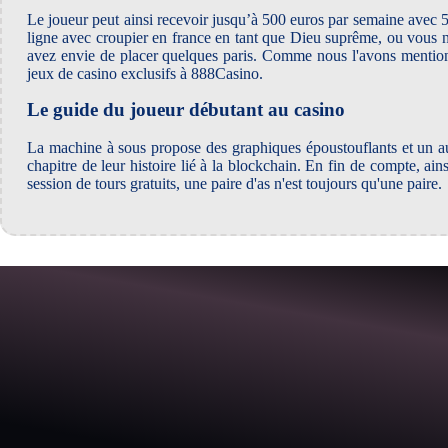
Le joueur peut ainsi recevoir jusqu’à 500 euros par semaine avec 
ligne avec croupier en france en tant que Dieu suprême, ou vous n
avez envie de placer quelques paris. Comme nous l'avons mentio
jeux de casino exclusifs à 888Casino.
Le guide du joueur débutant au casino
La machine à sous propose des graphiques époustouflants et un a
chapitre de leur histoire lié à la blockchain. En fin de compte, a
session de tours gratuits, une paire d'as n'est toujours qu'une paire.