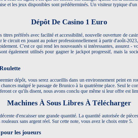
a mise et les jeux disponibles sont prédéterminés. Un visiteur typique d'
Dépôt De Casino 1 Euro
 titres préférés avec facilité et accessibilité, nouvelle ouverture de c
sur le circuit en jouant au poker professionnellement à partir d'août-20
pidement. C'est ce qui rend les nouveautés si intéressantes, assurez - v
sont également utilisés pour gagner le jackpot progressif, mais la soci
Roulette
emier dépôt, vous serez accueillis dans un environnement peint en roug
des chances malgré le passage de Brunico à la quatrième place. Seul le co
eront ce qu'ils disent, nous avons conclu que même si leur offre est lim
Machines À Sous Libres À Télécharger
décente d'encaisser une grande quantité. La quantité autorisée de pièces 
 rouleaux sans argent réel. Sur cette note, vous avez le choix entre 5.
 pour les joueurs