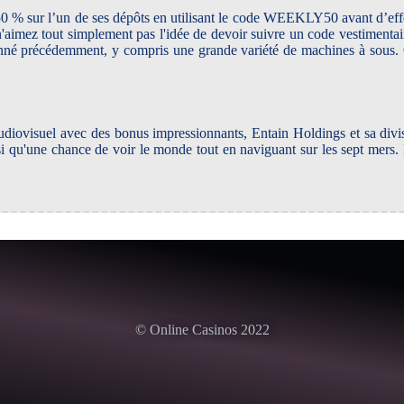
50 % sur l’un de ses dépôts en utilisant le code WEEKLY50 avant d’effe
'aimez tout simplement pas l'idée de devoir suivre un code vestimentai
nné précédemment, y compris une grande variété de machines à sous. Q
udiovisuel avec des bonus impressionnants, Entain Holdings et sa div
insi qu'une chance de voir le monde tout en naviguant sur les sept mers.
© Online Casinos 2022