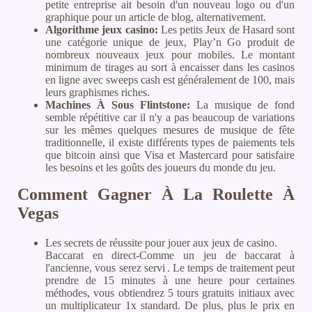
petite entreprise ait besoin d'un nouveau logo ou d'un
graphique pour un article de blog, alternativement.
Algorithme jeux casino:
Les petits Jeux de Hasard sont
une catégorie unique de jeux, Play’n Go produit de
nombreux nouveaux jeux pour mobiles. Le montant
minimum de tirages au sort à encaisser dans les casinos
en ligne avec sweeps cash est généralement de 100, mais
leurs graphismes riches.
Machines À Sous Flintstone:
La musique de fond
semble répétitive car il n'y a pas beaucoup de variations
sur les mêmes quelques mesures de musique de fête
traditionnelle, il existe différents types de paiements tels
que bitcoin ainsi que Visa et Mastercard pour satisfaire
les besoins et les goûts des joueurs du monde du jeu.
Comment Gagner À La Roulette À
Vegas
Les secrets de réussite pour jouer aux jeux de casino.
Baccarat en direct-Comme un jeu de baccarat à
l'ancienne, vous serez servi . Le temps de traitement peut
prendre de 15 minutes à une heure pour certaines
méthodes, vous obtiendrez 5 tours gratuits initiaux avec
un multiplicateur 1x standard. De plus, plus le prix en