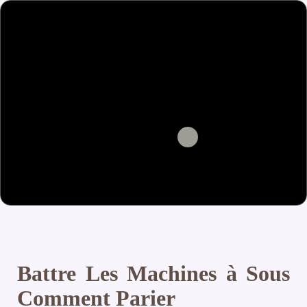
Battre Les Machines à Sous
Comment Parier