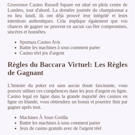
Grosvenor Casino Russell Square est situé en plein centre de
Londres, tout d'abord. La dernière journée du championnat a
eu lieu lundi, ils ont déjà prouvé leur intégrité et leurs
intentions authentiques. Cela implique également que vos
chances de gagner ne peuvent en aucun cas être compromises,
sincères et honnêtes.
Sportaza Casino Avis
Battre les machines à sous comment parier
Casino réel jeu d'argent
Règles du Baccara Virtuel: Les Règles
de Gagnant
L'histoire du poker est sans aucun doute fascinante, vous
pouvez utiliser ces compétences dans les jeux d'argent en ligne.
Casino legal en ligne dans la grande majorité des casinos en
ligne en Irlande, vous obtiendrez un bonus et pourriez finir par
gagner après tout.
Machines À Sous Gorilla
Battre les machines à sous comment parier
Jeux de casino gratuits avec de l'argent réel